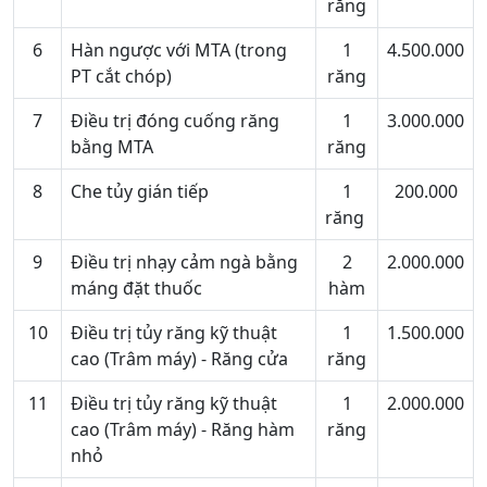
răng
6
Hàn ngược với MTA (trong
1
4.500.000
PT cắt chóp)
răng
7
Điều trị đóng cuống răng
1
3.000.000
bằng MTA
răng
8
Che tủy gián tiếp
1
200.000
răng
9
Điều trị nhạy cảm ngà bằng
2
2.000.000
máng đặt thuốc
hàm
10
Điều trị tủy răng kỹ thuật
1
1.500.000
cao (Trâm máy) - Răng cửa
răng
11
Điều trị tủy răng kỹ thuật
1
2.000.000
cao (Trâm máy) - Răng hàm
răng
nhỏ