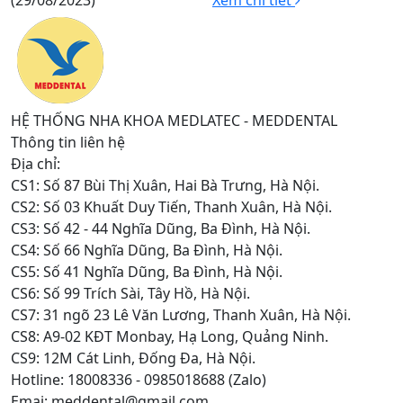
(29/08/2023)
Xem chi tiết
HỆ THỐNG NHA KHOA MEDLATEC - MEDDENTAL
Thông tin liên hệ
Địa chỉ:
CS1: Số 87 Bùi Thị Xuân, Hai Bà Trưng, Hà Nội.
CS2: Số 03 Khuất Duy Tiến, Thanh Xuân, Hà Nội.
CS3: Số 42 - 44 Nghĩa Dũng, Ba Đình, Hà Nội.
CS4: Số 66 Nghĩa Dũng, Ba Đình, Hà Nội.
CS5: Số 41 Nghĩa Dũng, Ba Đình, Hà Nội.
CS6: Số 99 Trích Sài, Tây Hồ, Hà Nội.
CS7: 31 ngõ 23 Lê Văn Lương, Thanh Xuân, Hà Nội.
CS8: A9-02 KĐT Monbay, Hạ Long, Quảng Ninh.
CS9: 12M Cát Linh, Đống Đa, Hà Nội.
Hotline: 18008336 - 0985018688 (Zalo)
Emai: meddental@gmail.com