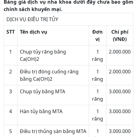
Bảng giá dịch vụ nha khoa dưới đây chưa bao gồm
chính sách khuyến mại.
DỊCH VỤ ĐIỀU TRỊ TỦY
STT
Tên dịch vụ
Đơn
Chi phí
vị
(VNĐ)
1
Chụp tủy răng bằng
1
2.000.000
Ca(OH)2
răng
2
Điều trị đóng cuống răng
1
2.000.000
bằng Ca(OH)2
răng
3
Chụp tủy bằng MTA
1
3.000.000
răng
4
Hàn tủy bằng MTA
1
3.000.000
răng
5
Điều trị thủng sàn bằng MTA
1
3.000.000