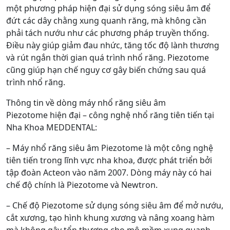
một phương pháp hiện đại sử dụng sóng siêu âm để
đứt các dây chằng xung quanh răng, mà không cần
phải tách nướu như các phương pháp truyền thống.
Điều này giúp giảm đau nhức, tăng tốc độ lành thương
và rút ngắn thời gian quá trình nhổ răng. Piezotome
cũng giúp hạn chế nguy cơ gây biến chứng sau quá
trình nhổ răng.
Thông tin về dòng máy nhổ răng siêu âm
Piezotome hiện đại – công nghệ nhổ răng tiên tiến tại
Nha Khoa MEDDENTAL:
– Máy nhổ răng siêu âm Piezotome là một công nghệ
tiên tiến trong lĩnh vực nha khoa, được phát triển bởi
tập đoàn Acteon vào năm 2007. Dòng máy này có hai
chế độ chính là Piezotome và Newtron.
– Chế độ Piezotome sử dụng sóng siêu âm để mở nướu,
cắt xương, tạo hình khung xương và nâng xoang hàm
mà không gây tổn thương cho mô mềm xung quanh.