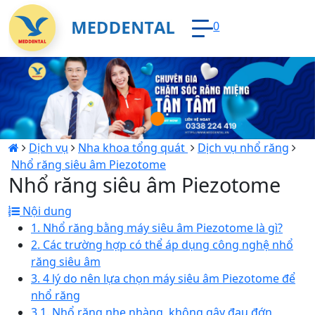
0
Loading...
Dịch vụ
Nha khoa tổng quát
Dịch vụ nhổ răng
Nhổ răng siêu âm Piezotome
Nhổ răng siêu âm Piezotome
Nội dung
1. Nhổ răng bằng máy siêu âm Piezotome là gì?
2. Các trường hợp có thể áp dụng công nghệ nhổ
răng siêu âm
3. 4 lý do nên lựa chọn máy siêu âm Piezotome để
nhổ răng
3.1. Nhổ răng nhẹ nhàng, không gây đau đớn