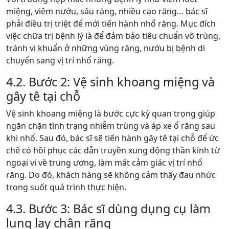
miệng, viêm nướu, sâu răng, nhiều cao răng… bác sĩ
phải điều trị triệt để mới tiến hành nhổ răng. Mục đích
việc chữa trị bệnh lý là để đảm bảo tiêu chuẩn vô trùng,
tránh vi khuẩn ở những vùng răng, nướu bị bệnh di
chuyển sang vị trí nhổ răng.
4.2. Bước 2: Vệ sinh khoang miệng và
gây tê tại chỗ
Vệ sinh khoang miệng là bước cực kỳ quan trọng giúp
ngăn chặn tình trạng nhiễm trùng và áp xe ổ răng sau
khi nhổ. Sau đó, bác sĩ sẽ tiến hành gây tê tại chỗ để ức
chế có hồi phục các dẫn truyền xung động thần kinh từ
ngoại vi về trung ương, làm mất cảm giác vị trí nhổ
răng. Do đó, khách hàng sẽ không cảm thấy đau nhức
trong suốt quá trình thực hiện.
4.3. Bước 3: Bác sĩ dùng dụng cụ làm
lung lay chân răng