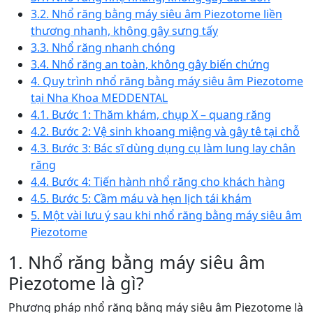
3.2. Nhổ răng bằng máy siêu âm Piezotome liền
thương nhanh, không gây sưng tấy
3.3. Nhổ răng nhanh chóng
3.4. Nhổ răng an toàn, không gây biến chứng
4. Quy trình nhổ răng bằng máy siêu âm Piezotome
tại Nha Khoa MEDDENTAL
4.1. Bước 1: Thăm khám, chụp X – quang răng
4.2. Bước 2: Vệ sinh khoang miệng và gây tê tại chỗ
4.3. Bước 3: Bác sĩ dùng dụng cụ làm lung lay chân
răng
4.4. Bước 4: Tiến hành nhổ răng cho khách hàng
4.5. Bước 5: Cầm máu và hẹn lịch tái khám
5. Một vài lưu ý sau khi nhổ răng bằng máy siêu âm
Piezotome
1. Nhổ răng bằng máy siêu âm
Piezotome là gì?
Phương pháp nhổ răng bằng máy siêu âm Piezotome là