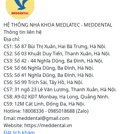
HỆ THỐNG NHA KHOA MEDLATEC - MEDDENTAL
Thông tin liên hệ
Địa chỉ:
CS1: Số 87 Bùi Thị Xuân, Hai Bà Trưng, Hà Nội.
CS2: Số 03 Khuất Duy Tiến, Thanh Xuân, Hà Nội.
CS3: Số 42 - 44 Nghĩa Dũng, Ba Đình, Hà Nội.
CS4: Số 66 Nghĩa Dũng, Ba Đình, Hà Nội.
CS5: Số 41 Nghĩa Dũng, Ba Đình, Hà Nội.
CS6: Số 99 Trích Sài, Tây Hồ, Hà Nội.
CS7: 31 ngõ 23 Lê Văn Lương, Thanh Xuân, Hà Nội.
CS8: A9-02 KĐT Monbay, Hạ Long, Quảng Ninh.
CS9: 12M Cát Linh, Đống Đa, Hà Nội.
Hotline: 18008336 - 0985018688 (Zalo)
Emai: meddental@gmail.com
Website: https://meddental.vn
Đặt lịch khám