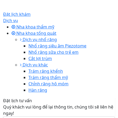
Đặt lịch khám
Dịch vụ
Nha khoa thẩm mỹ
Nha khoa tổng quát
Dịch vụ nhổ răng
Nhổ răng siêu âm Piezotome
Nhổ răng sữa cho trẻ em
Cắt lợi trùm
Dịch vụ khác
Trám răng khểnh
Trám răng thẩm mỹ
Chỉnh răng hô móm
Hàn răng
Đặt lịch tư vấn
Quý khách vui lòng để lại thông tin, chúng tôi sẽ liên hệ
ngay!