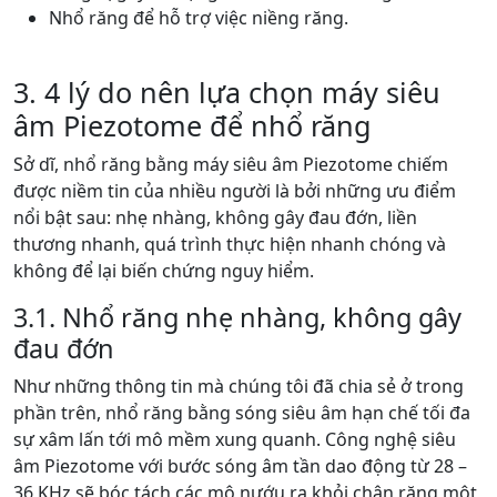
Nhổ răng để hỗ trợ việc niềng răng.
3. 4 lý do nên lựa chọn máy siêu
âm Piezotome để nhổ răng
Sở dĩ, nhổ răng bằng máy siêu âm Piezotome chiếm
được niềm tin của nhiều người là bởi những ưu điểm
nổi bật sau: nhẹ nhàng, không gây đau đớn, liền
thương nhanh, quá trình thực hiện nhanh chóng và
không để lại biến chứng nguy hiểm.
3.1. Nhổ răng nhẹ nhàng, không gây
đau đớn
Như những thông tin mà chúng tôi đã chia sẻ ở trong
phần trên, nhổ răng bằng sóng siêu âm hạn chế tối đa
sự xâm lấn tới mô mềm xung quanh. Công nghệ siêu
âm Piezotome với bước sóng âm tần dao động từ 28 –
36 KHz sẽ bóc tách các mô nướu ra khỏi chân răng một