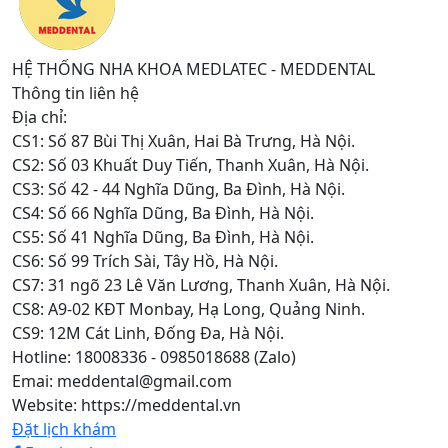
HỆ THỐNG NHA KHOA MEDLATEC - MEDDENTAL
Thông tin liên hệ
Địa chỉ:
CS1: Số 87 Bùi Thị Xuân, Hai Bà Trưng, Hà Nội.
CS2: Số 03 Khuất Duy Tiến, Thanh Xuân, Hà Nội.
CS3: Số 42 - 44 Nghĩa Dũng, Ba Đình, Hà Nội.
CS4: Số 66 Nghĩa Dũng, Ba Đình, Hà Nội.
CS5: Số 41 Nghĩa Dũng, Ba Đình, Hà Nội.
CS6: Số 99 Trích Sài, Tây Hồ, Hà Nội.
CS7: 31 ngõ 23 Lê Văn Lương, Thanh Xuân, Hà Nội.
CS8: A9-02 KĐT Monbay, Hạ Long, Quảng Ninh.
CS9: 12M Cát Linh, Đống Đa, Hà Nội.
Hotline: 18008336 - 0985018688 (Zalo)
Emai: meddental@gmail.com
Website: https://meddental.vn
Đặt lịch khám