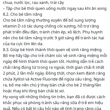
chua, nước lọc, rau xanh, trái cây
– Tập cho bé thói quen uống nước ngay sau khi ăn xong
8.2. Cho bé tắm nắng
Cho bé tắm nắng thường xuyên để bổ sung lượng
vitamin D có tác dụng chống còi xương, hỗ trợ răng
phát triển đều đặn, tránh chèn ép, xô lệch. Phụ huynh
nên cho bé tắm nắng trước 9 giờ sáng để tránh tác hại
của tia cực tím lên da.
8.3. Giúp bé hình thành thói quen vệ sinh răng miệng
Bố mẹ hãy tập cho trẻ chăm sóc vệ sinh răng miệng mỗi
ngày để hình thành thói quen tốt. Hướng dẫn trẻ cách
chải răng đúng từ trong ra ngoài, thời gian chải ít nhất
2 phút, 2 lần mỗi ngày. Đồng thời, chọn kem đánh răng
chứa Xylitol và Active Fluoride để ngừa sâu răng. Ngoài
ra, bố mẹ nên chú ý thay bàn chải cho bé 2 tháng/lần
hoặc thay khi lông bàn chải bị xơ.
Hy vọng với những thông tin trên, bạn đã có được cách
khắc phục và phòng tránh sâu răng sữa ở trẻ em hiệu
quả. Nếu có bất kì câu hỏi nào về tình trạng răng của