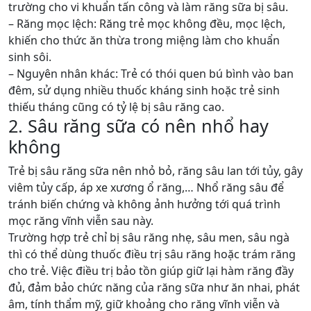
trường cho vi khuẩn tấn công và làm răng sữa bị sâu.
– Răng mọc lệch: Răng trẻ mọc không đều, mọc lệch,
khiến cho thức ăn thừa trong miệng làm cho khuẩn
sinh sôi.
– Nguyên nhân khác: Trẻ có thói quen bú bình vào ban
đêm, sử dụng nhiều thuốc kháng sinh hoặc trẻ sinh
thiếu tháng cũng có tỷ lệ bị sâu răng cao.
2. Sâu răng sữa có nên nhổ hay
không
Trẻ bị sâu răng sữa nên nhỏ bỏ, răng sâu lan tới tủy, gây
viêm tủy cấp, áp xe xương ổ răng,… Nhổ răng sâu để
tránh biến chứng và không ảnh hưởng tới quá trình
mọc răng vĩnh viễn sau này.
Trường hợp trẻ chỉ bị sâu răng nhẹ, sâu men, sâu ngà
thì có thể dùng thuốc điều trị sâu răng hoặc trám răng
cho trẻ. Việc điều trị bảo tồn giúp giữ lại hàm răng đầy
đủ, đảm bảo chức năng của răng sữa như ăn nhai, phát
âm, tính thẩm mỹ, giữ khoảng cho răng vĩnh viễn và