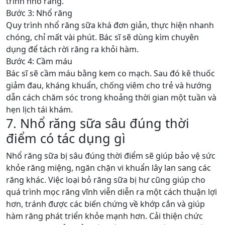
trình nhổ răng.
Bước 3: Nhổ răng
Quy trình nhổ răng sữa khá đơn giản, thực hiện nhanh
chóng, chỉ mất vài phút. Bác sĩ sẽ dùng kìm chuyên
dụng để tách rời răng ra khỏi hàm.
Bước 4: Cầm máu
Bác sĩ sẽ cầm máu bằng kem co mạch. Sau đó kê thuốc
giảm đau, kháng khuẩn, chống viêm cho trẻ và hướng
dẫn cách chăm sóc trong khoảng thời gian một tuần và
hẹn lịch tái khám.
7. Nhổ răng sữa sâu đúng thời
điểm có tác dụng gì
Nhổ răng sữa bị sâu đúng thời điểm sẽ giúp bảo vệ sức
khỏe răng miệng, ngăn chặn vi khuẩn lây lan sang các
răng khác. Việc loại bỏ răng sữa bị hư cũng giúp cho
quá trình mọc răng vĩnh viễn diễn ra một cách thuận lợi
hơn, tránh được các biến chứng về khớp cắn và giúp
hàm răng phát triển khỏe mạnh hơn. Cải thiện chức