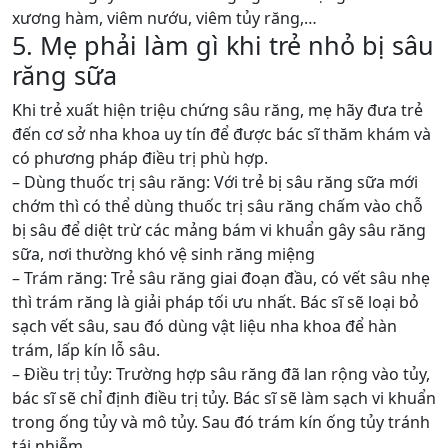
xương hàm, viêm nướu, viêm tủy răng,…
5. Mẹ phải làm gì khi trẻ nhỏ bị sâu
răng sữa
Khi trẻ xuất hiện triệu chứng sâu răng, mẹ hãy đưa trẻ
đến cơ sở nha khoa uy tín để được bác sĩ thăm khám và
có phương pháp điều trị phù hợp.
– Dùng thuốc trị sâu răng: Với trẻ bị sâu răng sữa mới
chớm thì có thể dùng thuốc trị sâu răng chấm vào chỗ
bị sâu để diệt trừ các mảng bám vi khuẩn gây sâu răng
sữa, nơi thường khó vệ sinh răng miệng
– Trám răng: Trẻ sâu răng giai đoạn đầu, có vết sâu nhẹ
thì trám răng là giải pháp tối ưu nhất. Bác sĩ sẽ loại bỏ
sạch vết sâu, sau đó dùng vật liệu nha khoa để hàn
trám, lấp kín lỗ sâu.
– Điều trị tủy: Trường hợp sâu răng đã lan rộng vào tủy,
bác sĩ sẽ chỉ định điều trị tủy. Bác sĩ sẽ làm sạch vi khuẩn
trong ống tủy và mô tủy. Sau đó trám kín ống tủy tránh
tái nhiễm.